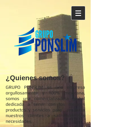
¿Quienes somos?
GRUPO PONSLIM es una empresa
orgullosamente y 100% mexicana,
somos una comercializadora global
dedicada a servir con los mejores
productos y servicios para ayudar a
nuestros clientes a satisfacer sus
necesidades.